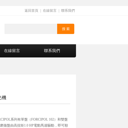
返回首頁
|
在線留言
|
聯系我們
在線留言
聯系我們
光機
CIPOL系列有單盤（FORCIPOL 102）和雙盤
號。磨拋盤由高扭矩1.0 HP電動馬達驅動，即可順