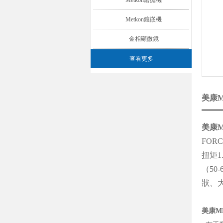
Metkon磨拋機
Metkon鑲嵌機
金相顯微鏡
查看更多
美康M
美康M
FOR
扭矩
（5
狀、
美康M