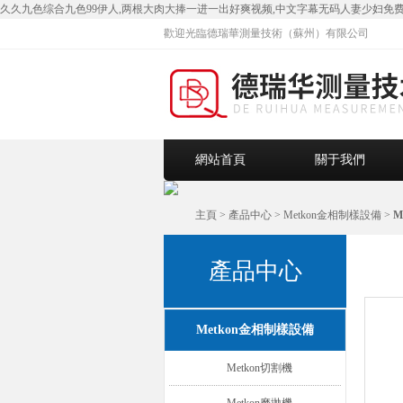
久久九色综合九色99伊人,两根大肉大捧一进一出好爽视频,中文字幕无码人妻少妇免费
歡迎光臨德瑞華測量技術（蘇州）有限公司
網站首頁
關于我們
主頁
>
產品中心
>
Metkon金相制樣設備
>
M
產品中心
Metkon金相制樣設備
Metkon切割機