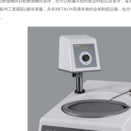
磨拋機與自動磨拋機供選擇，您可以根據具體的產品特點以及要求，還
蘇州工業園區ji建有展廳，具有METKON美康各種的金相制樣設備，包
。